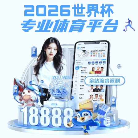
注册入口
欧宝体育
· 体育观看更便捷
连接你的赛事视野，打造球迷专属的数字主场。
欧宝体育
网页版
提供多终端支持、高清视频、 实时比分与赛事推
荐，让你随时随地畅享体育内容。
网页端入口
下载APP