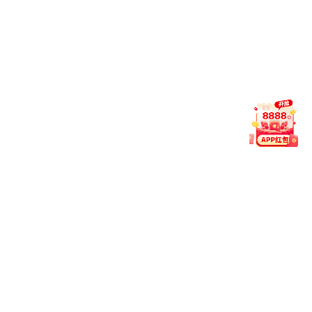
6
如何联系客服？支持哪些语言？
我们提供 7×24 小时在线服务，支持中文、英文、马来语
三语交流。您可通过官网 Live Chat、Telegram 或
WhatsApp 快速联系人工客服。
用户评分
4.9 / 5.0
200 万+ 次下载
欧宝体育 App · 更快更稳更懂你